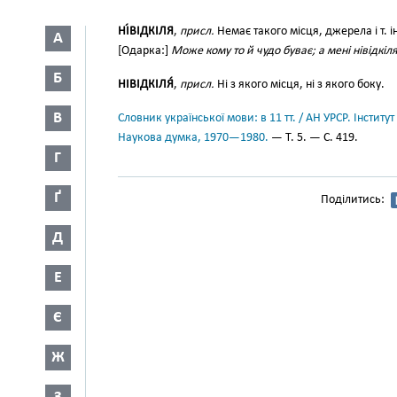
НІ́ВІДКІЛЯ
,
присл.
Немає такого місця, джерела і т. ін.
А
[Одарка:]
Може кому то й чудо буває; а мені нівідкіл
Б
НІВІДКІЛЯ́
,
присл.
Ні з якого місця, ні з якого боку.
В
Словник української мови: в 11 тт. / АН УРСР. Інститут
Наукова думка, 1970—1980.
— Т. 5. — С. 419.
Г
Ґ
Поділитись:
Д
Е
Є
Ж