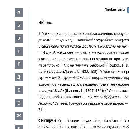
Поділитись:
А
1
НУ
,
виг.
Б
1. Уживається при висловленні заохочення, спонукання
В
разом! — закричав, — напрімо! І недовірків сокруші
Олександра присунулась до Насті, аж налізла на неї. 
Г
—
Заграй, мій малесенький, а оці маленькі послухают
Уживається при висловленні спонукання до припине
Ґ
перепілочко!.. Ну, не плач же, квіточко!
(Коцюб., І, 1
чути суворість
(Довж., І, 1958, 103); // Уживається п
Д
Ну, пам’ятай,.. до тебе ймення зрадниці пристане від 
вдарити, а не зведе руки, страшно. Тоді в гніві тріпн
Е
ж гляди! Знай!
(Головко, II, 1957, 134); // Уживаєть
подяка, побажання тощо. —
Ну, спасибі, брате! — ка
Є
Літаймо! За тебе, Уралов! За здоров’я твоєї дочки, —
71).
Ж
◊
Ні тпру ні ну
— ні сюди ні туди; ніяк, ні з місця. 2.
стриманості в діях, вчинках. —
Та ну, не страши: не