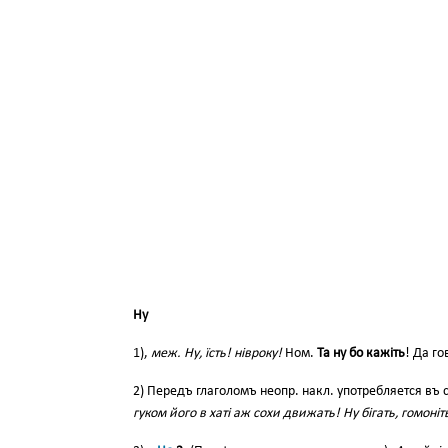
Ну
1),
меж.
Ну, їсть! нівроку!
Ном.
Та ну бо кажіть
! Да г
2) Передъ глаголомъ неопр. накл. употребляется въ
гуком його в хаті аж сохи движать! Ну бігать, гомоні