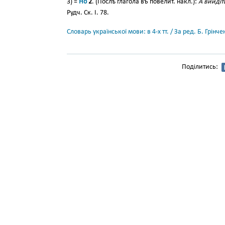
3) =
Но
2
. (Послѣ глагола въ повелит. накл.):
А вийдіт
Рудч. Ск. І. 78.
Словарь української мови: в 4-х тт. / За ред. Б. Грін
Поділитись: