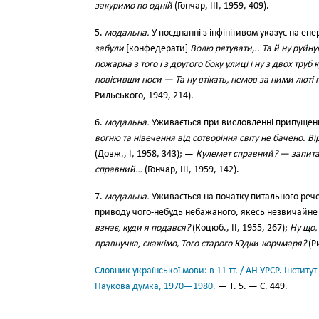
закуримо по одній
(Гончар, III, 1959, 409).
5.
модальна.
У поєднанні з інфінітивом указує на ен
забули
[конфедерати]
Волю рятувати,.. Та й ну руйну
пожарна з того і з другого боку улиці і ну з двох тру
повісивши носи — Та ну втікать, немов за ними люті
Рильського, 1949, 214).
6.
модальна.
Уживається при висловленні припущенн
вогню та нівечення від сотворіння світу не бачено. В
(Довж., І, 1958, 343); —
Кулемет справний? — запита
справний…
(Гончар, III, 1959, 142).
7.
модальна.
Уживається на початку питального реч
приводу чого-небудь небажаного, якесь незвичайне п
взнає, куди я подався?
(Коцюб., II, 1955, 267);
Ну що,
правнучка, скажімо, Того старого Юдки-корчмаря?
(Ри
Словник української мови: в 11 тт. / АН УРСР. Інститут
Наукова думка, 1970—1980.
— Т. 5. — С. 449.