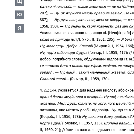
3.
модальна.
Уживається при висловленні підсумку д
Щ
батько нічого собі,
—
тільки дивиться — не на Чайчен
207); —
Ну, от. Мужики мають право на землю. Не м
Ю
387); —
Ну, рука вже, кат з нею, мені не шкода, — к
1958, 390); —
Ну, значить, гарні комуністи, раз мій о
Я
Уживається в знач. якщо так, якщо ні. [Неофіт-раб:]
Н
боже не приходить!
(Л. Укр., II, 1951, 235); —
Я бага
Ну, молодець. Добре. Спасибі
(Мирний, І, 1954, 166
Ну, тоді з тебе люди будуть
(Гончар, III, 1959, 417); 
доборі потрібного слова, обдумуванні відповіді і т. ін
і я записав його з такою, приміром, ясністю, як пишут
зараз?.. — Ну, який… Такий маленький, жвавий, бі
Славний такий…
(Гончар, III, 1959, 170).
4.
підсил.
Уживається для надання вислову або окрем
вранці бачив медівники в пекарні… Ну такі, що ніко
Жовтень. Милі друзі, гляньте, ну, кого, кого це не п’я
питанням, яке містить у собі і відповідь.
Ну, що за ті
(Коцюб., III, 1956, 178);
Ну, що вони йому зроблять? 
чорта з два!
(Головко, II, 1957, 135);
Шопена вальс… Ну
II, 1960, 21); // Уживається для підсилення протиста