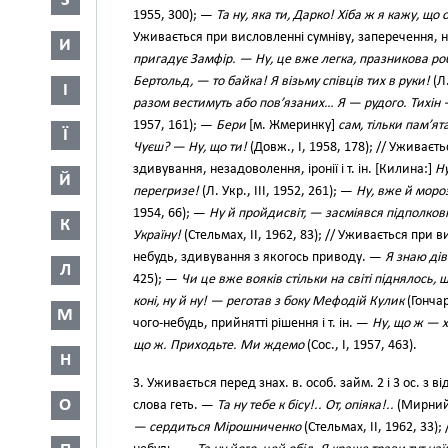
З
1955, 300); —
Та ну, яка ти, Дарко! Хіба ж я кажу, що 
Уживається при висловленні сумніву, заперечення, не
И
пригадує Замфір. — Ну, це вже легка, празникова ро
Бертольд, — то байка! Я візьму співців тих в руки!
(Л.
І
разом вестимуть або пов’язаних… Я — рудого. Тихін —
1957, 161); —
Бери
[м. Жмеринку]
сам, тільки пам’я
Ї
Чуєш? — Ну, що ти!
(Довж., І, 1958, 178); // Уживаєт
здивування, незадоволення, іронії і т. ін. [Килина:]
Ну
Й
перегризе!
(Л. Укр., III, 1952, 261); —
Ну, вже й моро
1954, 66); —
Ну й пройдисвіт, — засміявся підполков
К
Україну!
(Стельмах, II, 1962, 83); // Уживається при в
небудь, здивування з якогось приводу. —
Я знаю ді
Л
425); —
Чи це вже вояків стільки на світі піднялось,
коні, ну й ну! — реготав з боку Мефодій Кулик
(Гончар
М
чого-небудь, прийнятті рішення і т. ін. —
Ну, що ж — 
що ж. Приходьте. Ми ждемо
(Сос., І, 1957, 463).
Н
3. Уживається перед знах. в. особ. займ. 2 і 3 ос. з 
О
слова геть. —
Та ну тебе к бісу!.. От, опіяка!..
(Мирний,
— сердиться Мірошниченко
(Стельмах, II, 1962, 33)