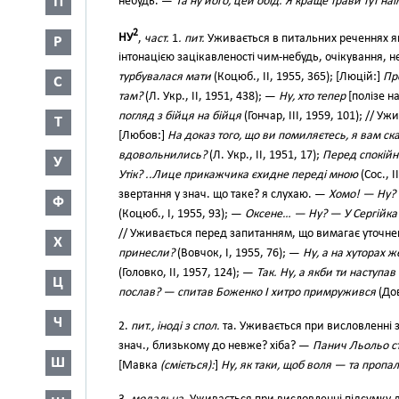
П
небудь. —
Та ну його, цей обід. Я краще трави тут на
2
НУ
,
част.
1
. пит.
Уживається в питальних реченнях як
Р
інтонацією зацікавленості чим-небудь, очікування, 
турбувалася мати
(Коцюб., II, 1955, 365); [Люцій:]
Пр
С
там?
(Л. Укр., II, 1951, 438); —
Ну, хто тепер
[полізе н
погляд з бійця на бійця
(Гончар, III, 1959, 101); // 
Т
[Любов:]
На доказ того, що ви помиляєтесь, я вам ск
вдовольнились?
(Л. Укр., II, 1951, 17);
Перед спокійн
У
Утік? ..Лице прикажчика єхидне переді мною
(Сос., I
звертання у знач. що таке? я слухаю. —
Хомо! — Ну? 
Ф
(Коцюб., І, 1955, 93); —
Оксене… — Ну? — У Сергійка 
// Уживається перед запитанням, що вимагає уточн
Х
принесли?
(Вовчок, І, 1955, 76); —
Ну, а на хуторах 
(Головко, II, 1957, 124); —
Так. Ну, а якби ти наступав
Ц
послав? — спитав Боженко І хитро примружився
(Дов
Ч
2.
пит., іноді з спол.
та. Уживається при висловленні з
знач., близькому до невже? хіба? —
Панич Льольо ст
Ш
[Мавка
(сміється):
]
Ну, як таки, щоб воля — та пропа