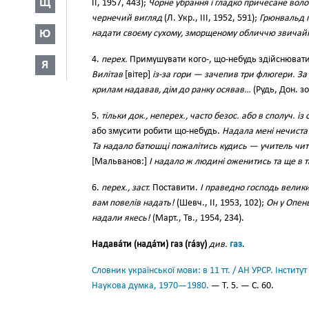
Щ
II, 1957, 443);
Чорне убрання і гладко причесане воло
чернечий вигляд
(Л. Укр., III, 1952, 591);
Грюнвальд п
Ю
надати своєму сухому, зморщеному обличчю звичайн
4.
перех.
Примушувати кого-, що-небудь здійснювати 
Я
Вилітав
[вітер]
із-за гори — зачепив три флюгери. За
крилам надавав, дім до ранку осявав…
(Рудь, Дон. зо
5.
тільки док., неперех., часто безос. або в сполуч. із 
або змусити робити що-небудь.
Надала мені нечиста 
Та надало батюшці пожалітись кудись — учитель чит
[Мальванов:]
І надало ж людині оженитись та ще в т
6.
перех., заст.
Поставити.
І праведно господь велики
вам повелів надать!
(Шевч., II, 1953, 102);
Он у Опень
надали якесь!
(Март., Тв., 1954, 234).
Надава́ти (нада́ти) газ (га́зу)
див.
газ
.
Словник української мови: в 11 тт. / АН УРСР. Інститут
Наукова думка, 1970—1980.
— Т. 5. — С. 60.