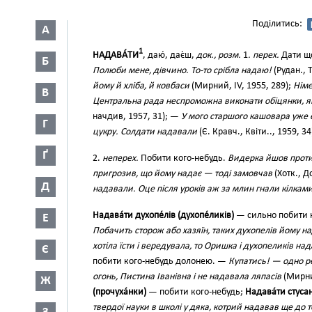
Поділитись:
А
1
НАДАВА́ТИ
, даю́, дає́ш,
док., розм.
1
. перех.
Дати що
Б
Полюби мене, дівчино. То-то срібла надаю!
(Рудан., Т
йому й хліба, й ковбаси
(Мирний, IV, 1955, 289);
Німе
В
Центральна рада неспроможна виконати обіцянки, я
начдив, 1957, 31); —
У мого старшого кашовара уже є
Г
цукру. Солдати надавали
(Є. Кравч., Квіти.., 1959, 34
Ґ
2.
неперех.
Побити кого-небудь.
Видерка йшов проти 
пригрозив, що йому надає — тоді замовчав
(Хотк., Д
Д
надавали. Оце після уроків аж за млин гнали кілкам
Надава́ти духопе́лів (духопе́ликів)
— сильно побити 
Е
Побачить сторож або хазяїн, таких духопелів йому н
хотіла їсти і вередувала, то Оришка і духопеликів над
Є
побити кого-небудь долонею. —
Купатись! — одно ре
огонь, Пистина Іванівна і не надавала ляпасів
(Мирний
Ж
(прочуха́нки)
— побити кого-небудь;
Надава́ти стусан
твердої науки в школі у дяка, котрий надавав ще до 