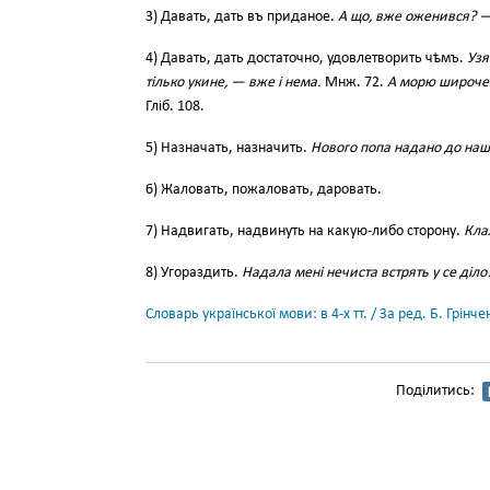
3) Давать, дать въ приданое.
А що, вже оженився? 
4) Давать, дать достаточно, удовлетворить чѣмъ.
Узя
тілько укине, — вже і нема.
Мнж. 72.
А морю широчен
Гліб. 108.
5) Назначать, назначить.
Нового попа надано до наш
6) Жаловать, пожаловать, даровать.
7) Надвигать, надвинуть на какую-либо сторону.
Клал
8) Угораздить.
Надала мені нечиста встрять у се діло
Словарь української мови: в 4-х тт. / За ред. Б. Грін
Поділитись: