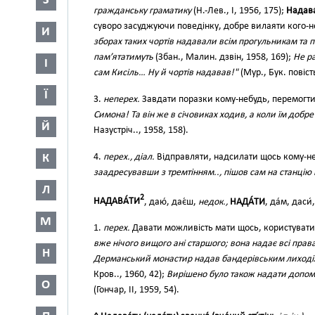
З
гражданську граматику
(Н.-Лев., І, 1956, 175);
Надава́
суворо засуджуючи поведінку, добре вилаяти кого-
И
зборах таких чортів надавали всім прогульникам та 
пам’ятатимуть
(Збан., Малин. дзвін, 1958, 169);
Не ра
І
сам Кисіль… Ну й чортів надавав!"
(Мур., Бук. повіст
Ї
3.
неперех.
Завдати поразки кому-небудь, перемогт
Симона! Та він же в січовиках ходив, а коли їм добре
Й
Назустріч.., 1958, 158).
4.
перех., діал.
Відправляти, надсилати щось кому-н
К
заадресувавши з тремтінням.., пішов сам на станцію
Л
2
НАДАВА́ТИ
, даю́, дає́ш,
недок.,
НАДА́ТИ
, да́м, даси́
М
1.
перех.
Давати можливість мати щось, користуватися
вже нічого вищого ані старшого; вона надає всі права,
Н
Дерманський монастир надав бандерівським лиходія
Кров.., 1960, 42);
Вирішено було також надати допомо
О
(Гончар, II, 1959, 54).