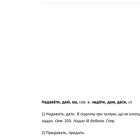
Надава́ти, даю́, єш,
сов. в.
нада́ти, дам, даси,
гл.
1) Надавать, дать.
В подолку три таляри, що мі хлопц
надає. С
им. 203.
Надає їй бебехів.
Стор.
2) Придавать, придать.