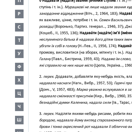
П
◊ Надава́ти (нада́ти) звання́ (вче́ний сту́пінь
і т. ін.)
— 
ступінь і т. ін.).
Мурашкові не лише надали звання ху
Р
закордонне відрядження
(Вітч., 2, 1964, 183);
Надава́
як важливе, цінне, потрібне і т. ін.
Семен Васильович
С
розвідці
(Воронько, Партиз. генерал.., 1946, 37);
Джі
(Коцюб., II, 1955, 136);
Надава́ти (нада́ти) ім’я́ (іме́нн
неслухняного батька й надавав його дітям таких імен
Т
убгати їх собі в голову
(Н.-Лев., II, 1956, 174);
Надава́т
промову, висловитися (на зборах, мітингу і т. ін.).
Над
У
Галану
(Павл., Бистрина, 1959, 43);
Надамо їм слово, 
які справило на них наше місто
(Цюпа, Україна.., 1960
Ф
2.
перех.
Додавати, добавляти яку-небудь якість, власт
Х
надавало наснаги
(Нагн., Вибр., 1957, 53);
Гарячі пр
(Донч., V, 1957, 483);
Марко уважно вслухувався в зау
Ц
надавало сміливості присутнім
(Кир., Вибр., 1960, 35
безнадійні думки Каленика, надала сили
(Ів., Тарас,
Ч
3.
перех.
Наділяти якими-небудь рисами, робити як
Ш
бородою, надавала йому вигляд старозаконного патр
брови і тонко окреслений рот надавали її обличчю ви