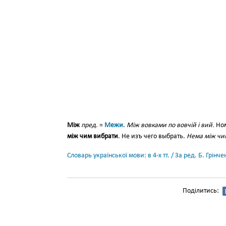
Між
пред.
=
Межи
.
Між вовками по вовчій і вий.
Но
між чим вибрати
. Не изъ чего выбрать.
Нема між чим
Словарь української мови: в 4-х тт. / За ред. Б. Грін
Поділитись: