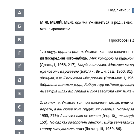
Поділитись:
А
МІЖ, МЕЖИ́, МЕЖ
,
прийм.
Уживається із род., знах.
Б
меж
виражають:
В
Просторові в
1.
з оруд., рідше з род. в.
Уживається при означенні 
Г
дії посередині чого-небудь.
Між коморою та будиночко
(Довж., І, 1958, 217);
Марія вже сама. Могилка матері
Ґ
Краковом і Варшавою
(Бабляк, Вишн. сад, 1960, 31)
зітхнула, а та її почухала між рогами
(Стельмах, І, 196
Д
Зібралась великая рада, Робе́рт тоді вийшов до люд
як закурів шлях від гопака й пил зазолотів між тинів
Е
2.
із знах. в.
Уживається при означенні місця, куди с
Є
верети, а він склав їх на грудях, як у мерця. Потому з
1955, 279);
А ще сих слів не сказав
[Георгій],
як злоді
Ж
159);
По садках залопотіли зенітки.. Бійці заметались
і знову скочувались вниз
(Гончар, III, 1959, 86).