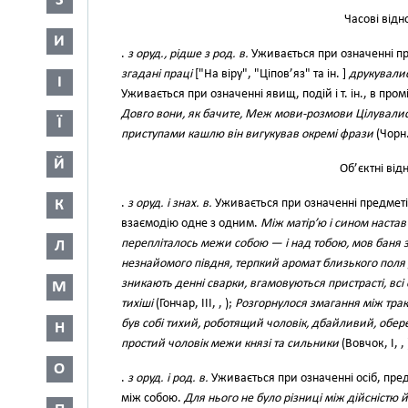
З
Часові від
И
.
з оруд., рідше з род. в.
Уживається при означенні пр
згадані праці
["На віру", "Ціпов’яз" та ін. ]
друкували
І
Уживається при означенні явищ, подій і т. ін., в пр
Довго вони, як бачите, Меж мови-розмови Цілувались
Ї
приступами кашлю він вигукував окремі фрази
(Чорн.
Й
Об’єктні ві
К
.
з оруд. і знах. в.
Уживається при означенні предметів
взаємодію одне з одним.
Між матір’ю і сином настав
перепліталось межи собою — і над тобою, мов баня 
Л
незнайомого півдня, терпкий аромат близького поля д
зникають денні сварки, вгамовуються пристрасті, всі 
М
тихіші
(Гончар, III, , );
Розгорнулося змагання між тр
був собі тихий, роботящий чоловік, дбайливий, обере
Н
простий чоловік межи князі та сильники
(Вовчок, І, , 
О
.
з оруд. і род. в.
Уживається при означенні осіб, пред
між собою.
Для нього не було різниці між дійсністю й