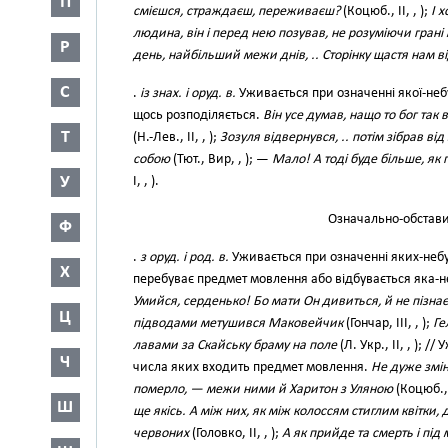
П
смієшся, страждаєш, переживаєш?
(Коцюб., II, , );
І 
людина, він і перед нею позував, не розуміючи гран
Р
день, найбільший межи днів, .. Сторінку щастя нам в
С
.
із знах. і оруд. в.
Уживається при означенні якої-неб
щось розподіляється.
Він усе думав, нащо то бог та
Т
(Н.-Лев., II, , );
Зозуля відвернувся, .. потім зібрав від
собою
(Тют., Вир, , ); —
Мало! А тоді буде більше, як 
У
І, , ).
Означально-обстави
Ф
.
з оруд. і род. в.
Уживається при означенні яких-небуд
Х
перебуває предмет мовлення або відбувається яка-не
Умийся, серденько! Бо мати Он дивиться, й не пізна
Ц
підводами метушився Маковейчик
(Гончар, III, , );
Ге
лавами за Скайську браму на поле
(Л. Укр., II, , ); 
Ч
числа яких входить предмет мовлення.
Не дуже змін
померло, — межи ними й Харитон з Уляною
(Коцюб., І
Ш
ще якісь. А між них, як між колоссям стиглим квітки, д
червоних
(Головко, II, , );
А як прийде та смерть і пі