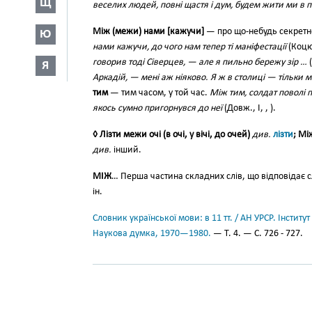
Щ
веселих людей, повні щастя і дум, будем жити ми в пі
Між (межи) нами [кажучи]
— про що-небудь секретне
Ю
нами кажучи, до чого нам тепер ті маніфестації
(Коцюб
говорив тоді Сіверцев, — але я пильно бережу зір …
(
Я
Аркадій, — мені аж ніяково. Я ж в столиці — тільки 
тим
— тим часом, у той час.
Між тим, солдат поволі п
якось сумно пригорнувся до неї
(Довж., І, , ).
◊ Лізти межи очі (в очі, у вічі, до очей)
див.
лізти
; Мі
див.
інший.
МІЖ
… Перша частина складних слів, що відповідає 
ін.
Словник української мови: в 11 тт. / АН УРСР. Інститут
Наукова думка, 1970—1980.
— Т. 4. — С. 726 - 727.