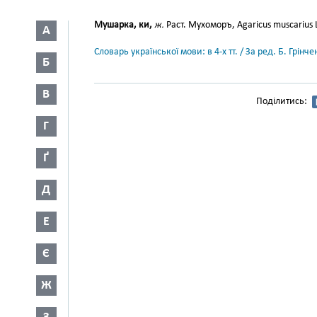
Мушарка, ки,
ж.
Раст. Мухоморъ, Agaricus muscarius L.
А
Словарь української мови: в 4-х тт. / За ред. Б. Грін
Б
В
Поділитись:
Г
Ґ
Д
Е
Є
Ж