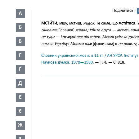
Поділитись:
А
МСТИ́ТИ
, мщу, мстиш,
недок.
Те саме, що
мсти́тися
. 
Б
гішпанка
[іспанка]
жвава; Убито друга — мстить вона
не туди — і от мучився він тепер. Мстив усім за дисг
В
вам за Україну! Мстити вам
[фашистам] я
не покину,
Г
Словник української мови: в 11 тт. / АН УРСР. Інститут
Наукова думка, 1970—1980.
— Т. 4. — С. 818.
Ґ
Д
Е
Є
Ж