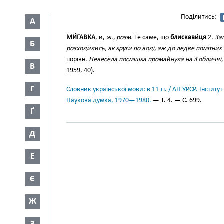
Поділитись:
А
МИ́ГАВКА
, и,
ж., розм.
Те саме, що
блискави́ця
2.
За
Б
розходились, як круги по воді, аж до ледве помітних
порівн.
Невесела посмішка промайнула на її обличчі, 
В
1959, 40).
Г
Словник української мови: в 11 тт. / АН УРСР. Інститут
Наукова думка, 1970—1980.
— Т. 4. — С. 699.
Ґ
Д
Е
Є
Ж