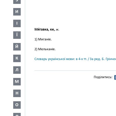
З
И
І
Ми́гавка, ки,
ж.
Ї
1) Миганіе.
Й
2) Мельканіе.
К
Словарь української мови: в 4-х тт. / За ред. Б. Грін
Л
Поділитись:
М
Н
О