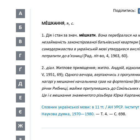
Поділитись:
А
МЕ́ШКАННЯ
, я,
с.
Б
1. Дія і стан за знач.
ме́шкати
.
Вона перебралася на 
В
незайманість законспірованої батьківської квартири
(
самодержавства в українській мові утвердився вислі
Г
потрапити до в’язниці
(Рад. літ-во, 4, 1963, 60).
2.
діал.
Житлове приміщення; житло.
Андрій, відкол
Ґ
V, 1951, 69);
Одного вечора, вертаючись з прогулянки 
нагорі у мешканні начальника грав на фортепіано
(Ві
Д
річки Рибниці, майже притулившись до Сокільських ск
Це і є мешкання знаменитого різьбяра Юрка Карпан
Е
Словник української мови: в 11 тт. / АН УРСР. Інститут
Є
Наукова думка, 1970—1980.
— Т. 4. — С. 698.
Ж