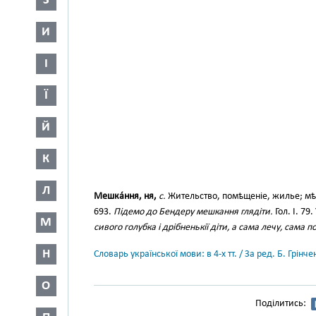
З
И
І
Ї
Й
К
Л
Мешка́ння, ня,
с.
Жительство, помѣщеніе, жилье; мѣ
693.
Підемо до Бендеру мешкання глядіти.
Гол. І. 79.
М
сивого голубка і дрібненькії діти, а сама лечу, сама 
Н
Словарь української мови: в 4-х тт. / За ред. Б. Грін
О
Поділитись: