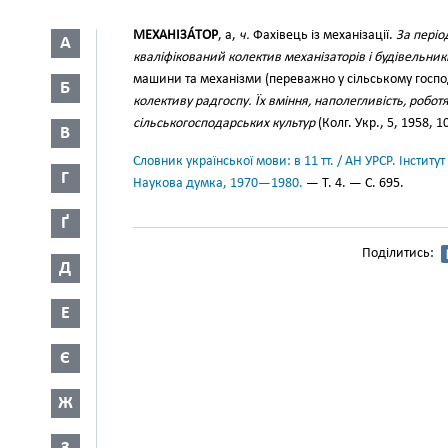
МЕХАНІЗА́ТОР
, а,
ч.
Фахівець із механізації.
За періо
А
кваліфікований колектив механізаторів і будівельник
машини та механізми (переважно у сільському госпо
Б
колективу радгоспу. Їх вміння, наполегливість, робот
сільськогосподарських культур
(Колг. Укр., 5, 1958, 10
В
Словник української мови: в 11 тт. / АН УРСР. Інститут
Г
Наукова думка, 1970—1980.
— Т. 4. — С. 695.
Ґ
Поділитись:
Д
Е
Є
Ж