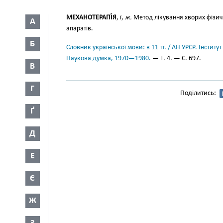
МЕХАНОТЕРАПІ́Я
, ї,
ж.
Метод лікування хворих фізи
А
апаратів.
Б
Словник української мови: в 11 тт. / АН УРСР. Інститут
Наукова думка, 1970—1980.
— Т. 4. — С. 697.
В
Г
Поділитись:
Ґ
Д
Е
Є
Ж