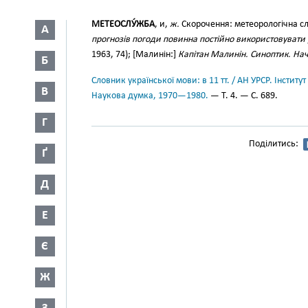
МЕТЕОСЛУ́ЖБА
, и,
ж.
Скорочення: метеорологічна с
А
прогнозів погоди повинна постійно використовувати 
1963, 74); [Малинін:]
Капітан Малинін. Синоптик. Н
Б
Словник української мови: в 11 тт. / АН УРСР. Інститут
В
Наукова думка, 1970—1980.
— Т. 4. — С. 689.
Г
Поділитись:
Ґ
Д
Е
Є
Ж