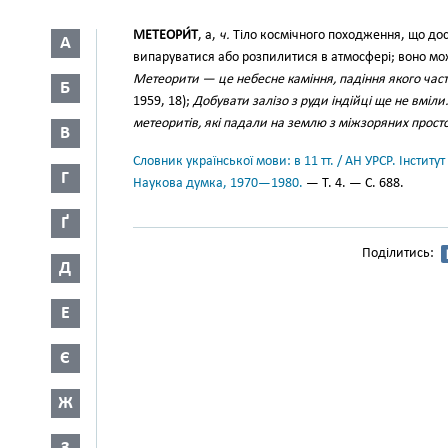
МЕТЕОРИ́Т
, а,
ч.
Тіло космічного походження, що дос
А
випаруватися або розпилитися в атмосфері; воно мож
Метеорити — це небесне каміння, падіння якого часто
Б
1959, 18);
Добувати залізо з руди індійці ще не вміли
метеоритів, які падали на землю з міжзоряних прост
В
Словник української мови: в 11 тт. / АН УРСР. Інститут
Г
Наукова думка, 1970—1980.
— Т. 4. — С. 688.
Ґ
Поділитись:
Д
Е
Є
Ж