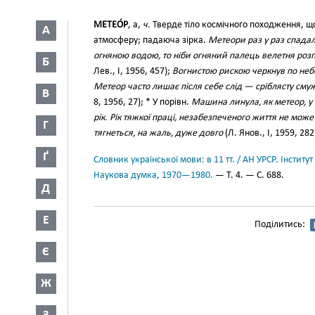
МЕТЕО́Р
, а,
ч.
Тверде тіло космічного походження, щ
А
атмосферу; падаюча зірка.
Метеори раз у раз спадали
огняною водою, то ніби огняний палець велетня роз
Б
Лев., І, 1956, 457);
Вогнистою рискою черкнув по небо
Метеор часто лишає після себе слід — сріблясту смужку
В
8, 1956, 27); * У порівн.
Машина линула, як метеор, у в
рік. Рік тяжкої праці, незабезпеченого життя не мо
Г
тягнеться, на жаль, дуже довго
(Л. Янов., І, 1959, 282
Ґ
Словник української мови: в 11 тт. / АН УРСР. Інститут
Наукова думка, 1970—1980.
— Т. 4. — С. 688.
Д
Е
Поділитись:
Є
Ж