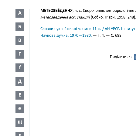
МЕТЕОЗВЕ́ДЕННЯ
, я,
с.
Скорочення: метеорологічне 
А
метеозведення всіх станцій
(Собко, П’єси, 1958, 248)
Б
Словник української мови: в 11 тт. / АН УРСР. Інститут
Наукова думка, 1970—1980.
— Т. 4. — С. 688.
В
Г
Поділитись:
Ґ
Д
Е
Є
Ж