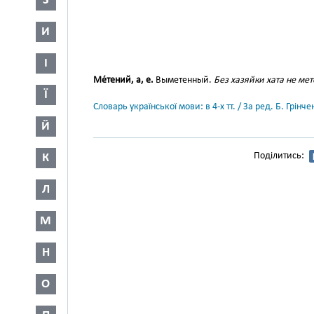
З
И
І
Ме́тений, а, е.
Выметенный.
Без хазяйки хата не мет
Ї
Словарь української мови: в 4-х тт. / За ред. Б. Грін
Й
Поділитись:
К
Л
М
Н
О