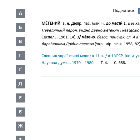
Поділитись:
А
МЕ́ТЕНИЙ
, а, е. Дієпр. пас. мин. ч. до
мести́
1.
Без ха
Б
Невеличкий перон, видно давно метений і невідомо 
Сеспель, 1961, 14);
// ме́тено
,
безос. присудк. сл. А 
В
барвіночком Дрібно плетено
(Укр.. лір. пісні, 1958, 82)
Г
Словник української мови: в 11 тт. / АН УРСР. Інститут
Наукова думка, 1970—1980.
— Т. 4. — С. 688.
Ґ
Д
Е
Є
Ж