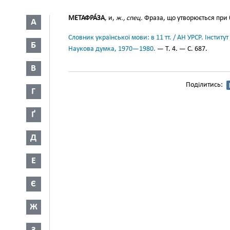
МЕТАФРА́ЗА
, и,
ж., спец.
Фраза, що утворюється при б
А
Словник української мови: в 11 тт. / АН УРСР. Інститут
Б
Наукова думка, 1970—1980.
— Т. 4. — С. 687.
В
Поділитись:
Г
Ґ
Д
Е
Є
Ж