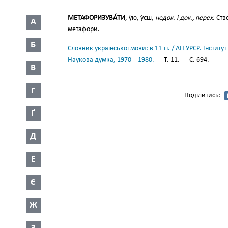
МЕТАФОРИЗУВА́ТИ
, у́ю, у́єш,
недок. і док., перех.
Ств
А
метафори.
Б
Словник української мови: в 11 тт. / АН УРСР. Інститут
Наукова думка, 1970—1980.
— Т. 11. — С. 694.
В
Г
Поділитись:
Ґ
Д
Е
Є
Ж