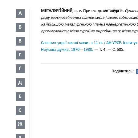
МЕТАЛУРГІ́ЙНИЙ
, а, е. Прикм. до
металу́ргія
.
Сучасн
А
ряду взаємозв’язаних підприємств і цехів, тобто комб
найбільшою металургійною і паливноенергетичною 
Б
промисловість; Металургійне виробництво; Металург
В
Словник української мови: в 11 тт. / АН УРСР. Інститут
Наукова думка, 1970—1980.
— Т. 4. — С. 685.
Г
Ґ
Поділитись:
Д
Е
Є
Ж