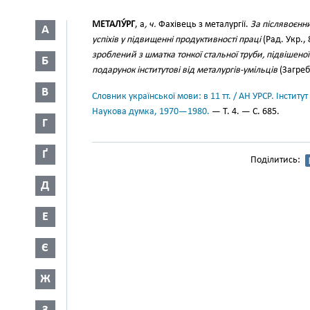
МЕТАЛУ́РГ
, а
, ч.
Фахівець з металургії.
За післявоєнн
А
успіхів у підвищенні продуктивності праці
(Рад. Укр., 
зроблений з шматка тонкої стальної труби, підвішеної
Б
подарунок інститутові від металургів-умільців
(Загреб.
В
Словник української мови: в 11 тт. / АН УРСР. Інститут
Наукова думка, 1970—1980.
— Т. 4. — С. 685.
Г
Ґ
Поділитись:
Д
Е
Є
Ж