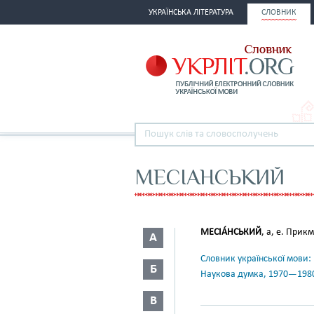
УКРАЇНСЬКА ЛІТЕРАТУРА
СЛОВНИК
МЕСІАНСЬКИЙ
МЕСІА́НСЬКИЙ
, а, е. Прик
А
Словник української мови: в 
Б
Наукова думка, 1970—198
В