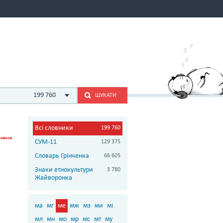
199 760
ШУКАТИ
Всі словники
199 760
СУМ-11
129 375
Словарь Грінченка
66 605
Знаки етнокультури
3 780
Жайворонка
ма
мг
ме
мж
мз
ми
мі
мл
мн
мо
мр
мс
мт
му