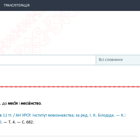
ТРАНСЛІТЕРАЦІЯ
Всі словники
м. до
месі́я
і
месіа́нство
.
11 тт. / АН УРСР. Інститут мовознавства; за ред. І. К. Білодіда. — К.:
0.
— Т. 4. — С. 682.