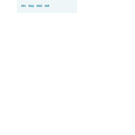
мч
мш
мю
мя