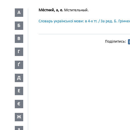
Ме́стний, а, е.
Мстительный.
А
Словарь української мови: в 4-х тт. / За ред. Б. Грін
Б
В
Поділитись:
Г
Ґ
Д
Е
Є
Ж