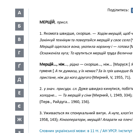
Поділитись:
А
МЕРЩІ́Й
,
присл.
Б
1. Якомога швидше, скоріше. —
Ходім мерщій, щоб ч
В
Закінчуй технікум та повертайся мерщій у своє село
(
Мерщій одяглася вона, ухопила корзину і — готова
(М
Г
Оскаженіла хуга; То крутиться мерщій труда Велична
Мерщі́й…, ніж
…,
рідко —
скоріше…, ніж… [Маруся:]
Я
Ґ
гуменя:]
А ти думаєш, у їх немає? За їх гріх швидше б
пристане, ніж до кого другого
(Мирний, V, 1955, 71).
Д
2.
у знач. присудк. сл.
Дуже швидко кинутися, побіг
Е
холодне… — Та мерщій у сіни
(Мирний, І, 1949, 334)
(Перв., Райдуга… 1960, 156).
Є
3. Уживається як спонукальний вигук.
А нуте, хлоп’я
Ж
1958, 143);
Кінооператори, мерщій! Апарати на плечі 
Словник української мови: в 11 тт. / АН УРСР. Інститут