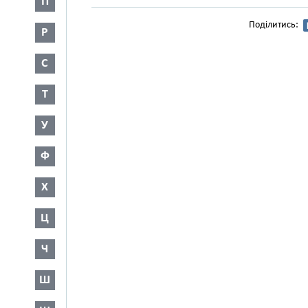
П
Поділитись:
Р
С
Т
У
Ф
Х
Ц
Ч
Ш