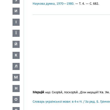
З
Наукова думка, 1970—1980.
— Т. 4. — С. 682.
И
І
Ї
Й
К
Л
М
Н
Мерщі́й
нар.
Скорѣй, поскорѣй.
Діли мерщій!
Кв. Ум
О
Словарь української мови: в 4-х тт. / За ред. Б. Грін