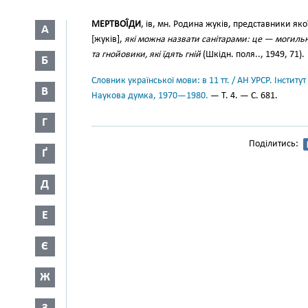
МЕРТВОЇ́ДИ
, ів, мн. Родина жуків, представники як
А
[жуків],
які можна назвати санітарами: це — могильн
та гнойовики, які їдять гній
(Шкідн. поля.., 1949, 71).
Б
Словник української мови: в 11 тт. / АН УРСР. Інститут
В
Наукова думка, 1970—1980.
— Т. 4. — С. 681.
Г
Поділитись:
Ґ
Д
Е
Є
Ж