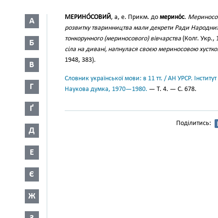
МЕРИНО́СОВИЙ
, а, е. Прикм. до
мерино́с
.
Мериносов
А
розвитку тваринництва мали декрети Ради Народних 
тонкорунного (мериносового) вівчарства
(Колг. Укр., 
Б
сіла на дивані, напнулася своєю мериносовою хустк
1948, 383).
В
Словник української мови: в 11 тт. / АН УРСР. Інститут
Г
Наукова думка, 1970—1980.
— Т. 4. — С. 678.
Ґ
Поділитись:
Д
Е
Є
Ж