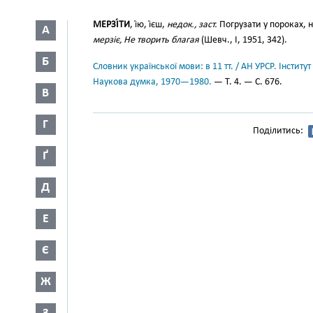
МЕРЗІ́ТИ
, і́ю, і́єш,
недок., заст.
Погрузати у пороках, 
А
мерзіє, Не творить благая
(Шевч., І, 1951, 342).
Б
Словник української мови: в 11 тт. / АН УРСР. Інститут
Наукова думка, 1970—1980.
— Т. 4. — С. 676.
В
Г
Поділитись:
Ґ
Д
Е
Є
Ж