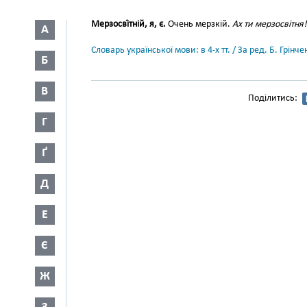
Мерзосві́тній, я, є.
Очень мерзкій.
Ах ти мерзосвітня!
А
Словарь української мови: в 4-х тт. / За ред. Б. Грін
Б
В
Поділитись:
Г
Ґ
Д
Е
Є
Ж