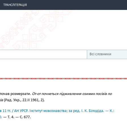
ТРАНСЛІТЕРАЦІЯ
Всі словники
й почав розмерзати.
От-от почнеться підживлення озимих посівів по
ів
(Рад. Укр., 22.ІІ 1961, 2).
11 тт. / АН УРСР. Інститут мовознавства; за ред. І. К. Білодіда. — К.:
0.
— Т. 4. — С. 677.