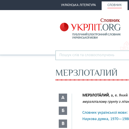
УКРАЇНСЬКА ЛІТЕРАТУРА
СЛОВНИК
МЕРЗЛОТАЛИЙ
МЕРЗЛОТА́ЛИЙ
, а, е. Яки
А
мерзлоталому грунту з літак
Б
Словник української мови: в 
Наукова думка, 1970—198
В