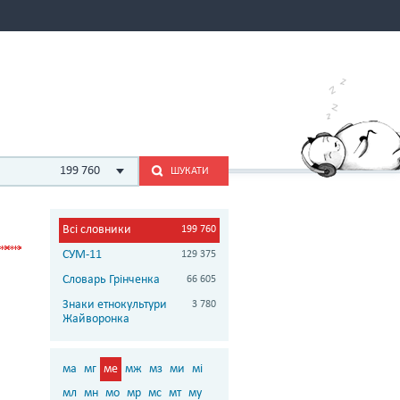
199 760
ШУКАТИ
Всі словники
199 760
СУМ-11
129 375
Словарь Грінченка
66 605
Знаки етнокультури
3 780
Жайворонка
ма
мг
ме
мж
мз
ми
мі
мл
мн
мо
мр
мс
мт
му