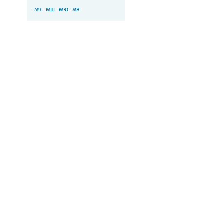
мч
мш
мю
мя