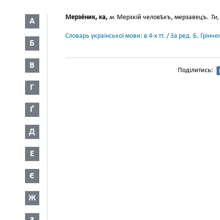
Мерзе́ник, ка,
м.
Мерзкій человѣкъ, мерзавецъ.
Ти,
А
Словарь української мови: в 4-х тт. / За ред. Б. Грін
Б
В
Поділитись:
Г
Ґ
Д
Е
Є
Ж