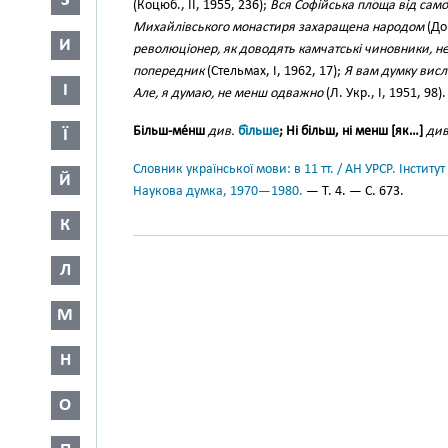
З
(Коцюб., II, 1955, 236);
Вся Софійська площа від само
Михайлівського монастиря захаращена народом
(Дов
И
революціонер, як доводять камчатські чиновники, не
попередник
(Стельмах, І, 1962, 17);
Я вам думку висл
І
Але, я думаю, не менш одважно
(Л. Укр., І, 1951, 98).
Більш-ме́нш
див.
бі́льше
; Ні більш, ні менш [як…]
див
Ї
Словник української мови: в 11 тт. / АН УРСР. Інститут
Й
Наукова думка, 1970—1980.
— Т. 4. — С. 673.
К
Л
М
Н
О