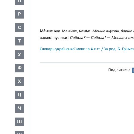
П
Р
С
Ме́нше
нар.
Меньше, менѣе.
Менше вкусиш, борше 
важно! пустяки!
Побила? — Побила! — Менше з тим
Т
Словарь української мови: в 4-х тт. / За ред. Б. Грін
У
Ф
Поділитись:
Х
Ц
Ч
Ш