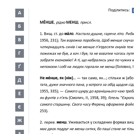
Поділитись:
А
МЕ́НШЕ
,
рідко
МЕНШ
,
присл.
Б
1. Вищ. ст. до
ма́ло
.
Настало душне, гаряче літо. Ри
В
1956, 231);
Так ворожка поробила, Щоб менше скуча
чотирнадцять синів і не менше п’ятдесяти онуків те
Г
пожежах не був, а хоч і був, та не вхватив чогось пу
забрати економію! А ті, що набрались уже по чужих м
Ґ
непокоєм і собі на людях горлали не менш
(Головко, I
Не ме́нше, як (ніж)
… — так само, як…; стільки ж (або
Д
тата, дуже значного пана, у котрого за обід щодня с
1955, 335); —
Самого цукру до вранішнього чаю треб
Е
як фунтів з п’ять
(Смолич, II, 1958, 39);
Готель "Європа
самого старшину. Свого часу Ференц оформляв фойє 
Є
253).
Ж
2.
перев.
менш
. Уживається у складених формах вищ.
має двох подруг не менш ситих, бо паші стане не тіль