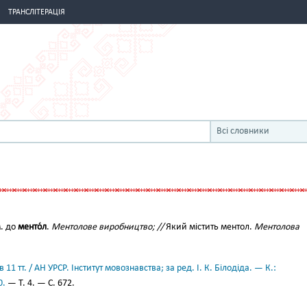
ТРАНСЛІТЕРАЦІЯ
Всі словники
м. до
менто́л
.
Ментолове виробництво; //
Який містить ментол.
Ментолова
11 тт. / АН УРСР. Інститут мовознавства; за ред. І. К. Білодіда. — К.:
0.
— Т. 4. — С. 672.