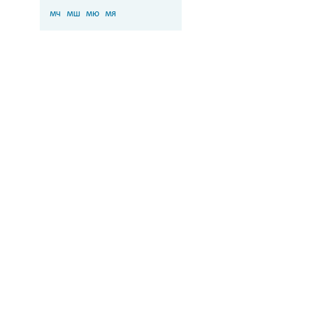
мч
мш
мю
мя