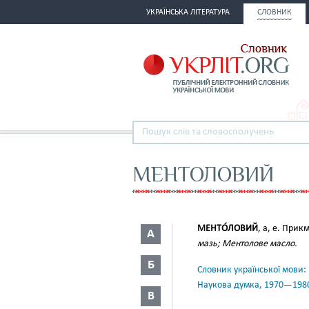
УКРАЇНСЬКА ЛІТЕРАТУРА
СЛОВНИК
МЕНТОЛОВИЙ
МЕНТО́ЛОВИЙ
, а, е. Прик
А
мазь; Ментолове масло.
Б
Словник української мови: в 
Наукова думка, 1970—198
В