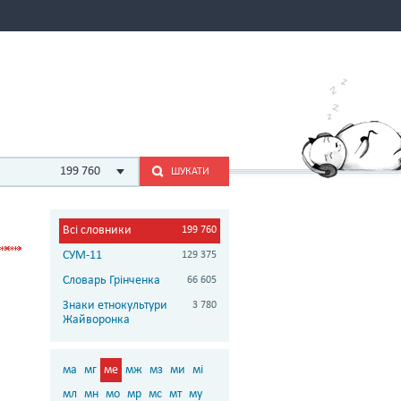
199 760
ШУКАТИ
Всі словники
199 760
СУМ-11
129 375
Словарь Грінченка
66 605
Знаки етнокультури
3 780
Жайворонка
ма
мг
ме
мж
мз
ми
мі
мл
мн
мо
мр
мс
мт
му