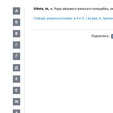
Ме́нта, ти,
ж.
Родъ мѣхового женскаго полушубка, ок
А
Словарь української мови: в 4-х тт. / За ред. Б. Грін
Б
В
Поділитись:
Г
Ґ
Д
Е
Є
Ж