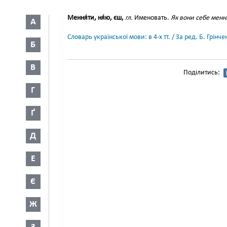
Мення́ти, ня́ю, єш,
гл.
Именовать.
Як вони себе менн
А
Словарь української мови: в 4-х тт. / За ред. Б. Грін
Б
В
Поділитись:
Г
Ґ
Д
Е
Є
Ж