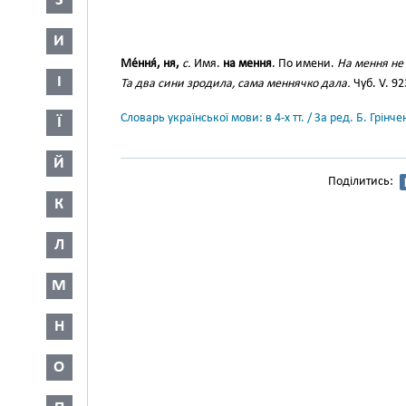
З
И
Ме́ння́, ня,
с.
Имя.
на мення
. По имени.
На мення не 
І
Та два сини зродила, сама меннячко дала.
Чуб. V. 92
Словарь української мови: в 4-х тт. / За ред. Б. Грін
Ї
Й
Поділитись:
К
Л
М
Н
О