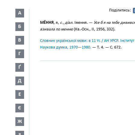
Поділитись:
А
МЕ́ННЯ
, я,
с., діал.
Імення. —
Усе б я на тебе дивився
Б
взивала по менню
(Кв.-Осн., II, 1956, 332).
В
Словник української мови: в 11 тт. / АН УРСР. Інститут
Наукова думка, 1970—1980.
— Т. 4. — С. 672.
Г
Ґ
Д
Е
Є
Ж