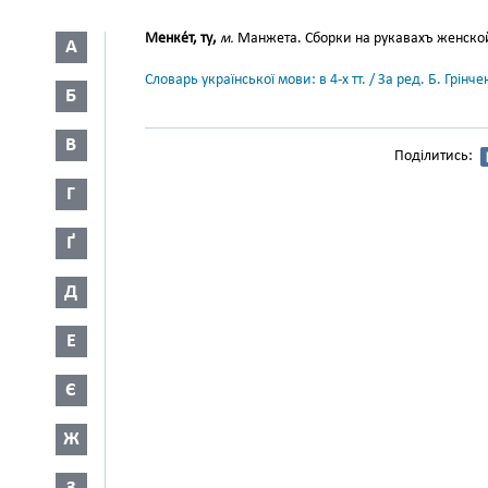
Менке́т, ту,
м.
Манжета. Сборки на рукавахъ женской 
А
Словарь української мови: в 4-х тт. / За ред. Б. Грін
Б
В
Поділитись:
Г
Ґ
Д
Е
Є
Ж