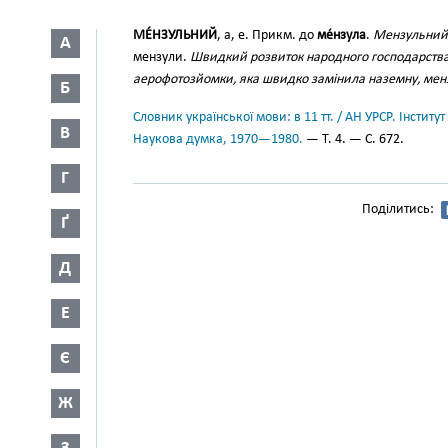
МЕ́НЗУЛЬНИЙ
, а, е. Прикм. до
ме́нзула
.
Мензульний 
А
мензули.
Швидкий розвиток народного господарства
аерофотозйомки, яка швидко замінила наземну, мен
Б
Словник української мови: в 11 тт. / АН УРСР. Інститут
В
Наукова думка, 1970—1980.
— Т. 4. — С. 672.
Г
Поділитись:
Ґ
Д
Е
Є
Ж