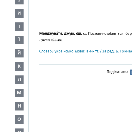
З
И
І
Менджува́ти, джую, єш,
гл.
Постоянно мѣняться; ба
Ї
циган кіньми.
Словарь української мови: в 4-х тт. / За ред. Б. Грін
Й
К
Поділитись:
Л
М
Н
О