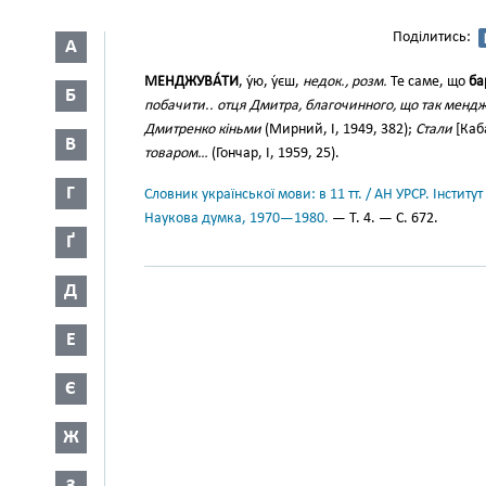
Поділитись:
А
МЕНДЖУВА́ТИ
, у́ю, у́єш,
недок., розм.
Те саме, що
ба
Б
побачити.. отця Дмитра, благочинного, що так мен
Дмитренко кіньми
(Мирний, І, 1949, 382);
Стали
[Каб
В
товаром…
(Гончар, І, 1959, 25).
Г
Словник української мови: в 11 тт. / АН УРСР. Інститут
Наукова думка, 1970—1980.
— Т. 4. — С. 672.
Ґ
Д
Е
Є
Ж