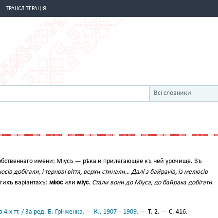
ТРАНСЛІТЕРАЦІЯ
Всі словники
бственнаго имени: Міусъ — рѣка и прилегающее къ ней урочище. Въ
юсів добігали, і тернові віття, верхи стинали… Далі з байраків, із мелюсів
угихъ варіантахъ:
міюс
или
міус
.
Стали вони до Міуса, до байрака добігати
 4-х тт. / За ред. Б. Грінченка. — К., 1907—1909.
— Т. 2. — С. 416.