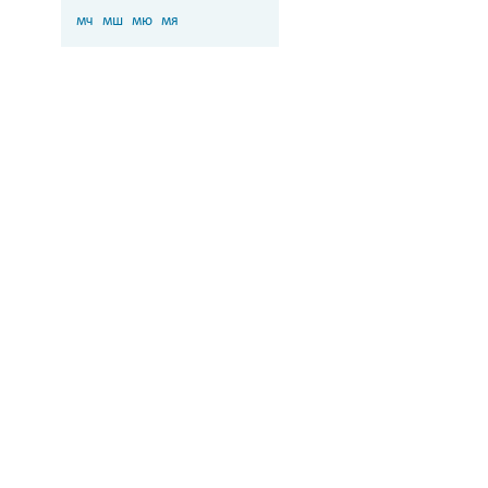
мч
мш
мю
мя