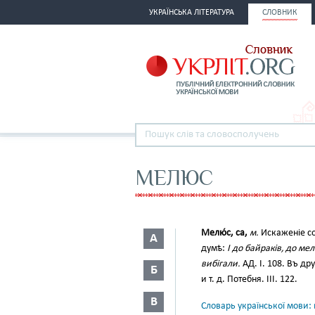
УКРАЇНСЬКА ЛІТЕРАТУРА
СЛОВНИК
МЕЛЮС
Мелю́с, са,
м.
Искаженіе со
А
думѣ:
І до байраків, до мел
вибігали.
АД. І. 108. Въ др
Б
и т. д. Потебня. III. 122.
В
Словарь української мови: в