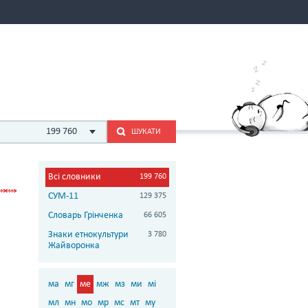
199 760
ШУКАТИ
Всі словники
199 760
СУМ-11
129 375
Словарь Грінченка
66 605
Знаки етнокультури
3 780
Жайворонка
ма
мг
ме
мж
мз
ми
мі
мл
мн
мо
мр
мс
мт
му