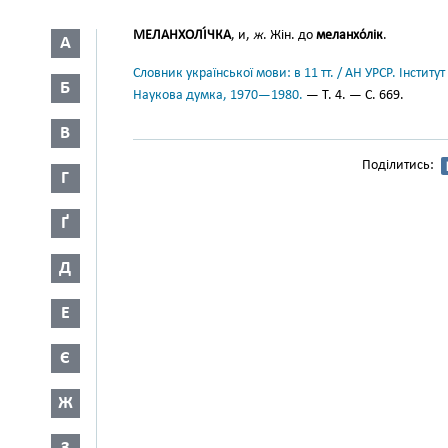
МЕЛАНХОЛІ́ЧКА
, и,
ж
. Жін. до
меланхо́лік
.
А
Словник української мови: в 11 тт. / АН УРСР. Інститут
Б
Наукова думка, 1970—1980.
— Т. 4. — С. 669.
В
Поділитись:
Г
Ґ
Д
Е
Є
Ж