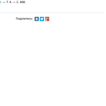
0.
— Т. 4. — С. 668.
Поділитись: