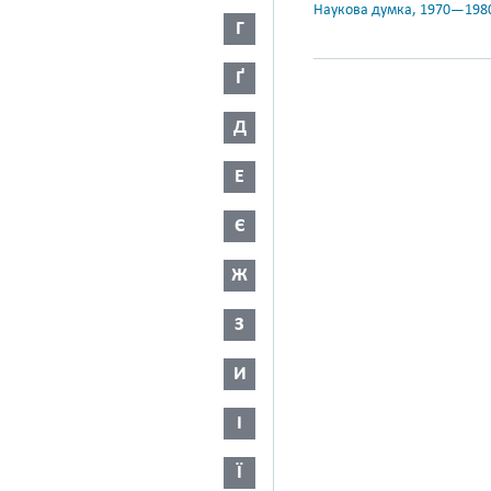
Наукова думка, 1970—198
Г
Ґ
Д
Е
Є
Ж
З
И
І
Ї