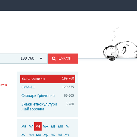
199 760
ШУКАТИ
Всі словники
199 760
СУМ-11
129 375
Словарь Грінченка
66 605
Знаки етнокультури
3 780
Жайворонка
ма
мг
ме
мж
мз
ми
мі
мл
мн
мо
мр
мс
мт
му