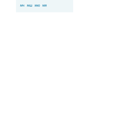
мч
мш
мю
мя