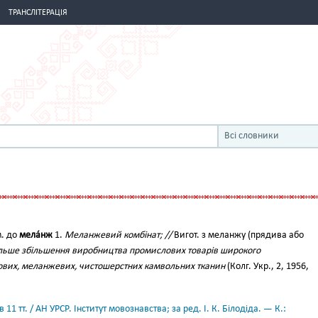
ТРАНСЛІТЕРАЦІЯ
Всі словники
м. до
мела́нж
1.
Меланжевий комбінат; //
Вигот. з меланжу (прядива або
ьше збільшення виробництва промислових товарів широкого
ових, меланжевих, чистошерстних камвольних тканин
(Колг. Укр., 2, 1956,
11 тт. / АН УРСР. Інститут мовознавства; за ред. І. К. Білодіда. — К.: