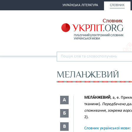
УКРАЇНСЬКА ЛІТЕРАТУРА
СЛОВНИК
МЕЛАНЖЕВИЙ
МЕЛА́НЖЕВИЙ
, а, е. Прик
А
тканини).
Передбачено дал
споживання, зокрема ворс
Б
2).
В
Словник української мови: в 