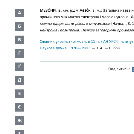
МЕЗО́НИ
, ів,
мн. (одн.
мезо́н
, а,
ч.).
Загальна назва н
А
проміжною між масою електрона і масою нуклона.
В
можна одержувати різного типу мезони
(Наука.., 8, 
Б
нейтронів і позитронів. Пізніше заговорили про мезо
В
Словник української мови: в 11 тт. / АН УРСР. Інститут
Наукова думка, 1970—1980.
— Т. 4. — С. 668.
Г
Ґ
Поділитись:
Д
Е
Є
Ж