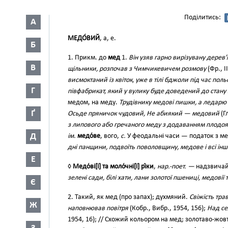
Поділитись:
А
МЕДО́ВИЙ
, а, е.
Б
1. Прикм. до
мед
1.
Він узяв гарно вирізувану дерев
В
щільники, розпочав з Чимчикевичем розмову
(Фр., I
висмоктаний із квіток, уже в тілі бджоли під час по
Г
півфабрикат, який у вулику буде доведений до стану
медом, на меду.
Трудівнику медові пишки, а ледар
Ґ
Осьде пряничок чудовий, Не абиякий — медовий
(Г
з липового або гречаного меду з додаванням плодояг
Д
ім.
медо́ве
, вого,
с.
У феодальні часи — податок з ме
дні панщини, подвоїть поволовщину, медове і всі ін
Е
◊
Медо́ві[ї] та моло́чні[ї] рі́ки
,
нар.-поет. —
надзвичай
зелені сади, білі хати, лани золотої пшениці, медовії 
Є
2. Такий, як мед (про запах); духмяний.
Свіжість тра
Ж
наповнював повітря
(Кобр., Вибр., 1954, 156);
Над се
1954, 16); // Схожий кольором на мед; золотаво-жов