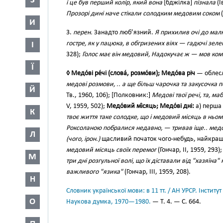
З
і це був перший колір, який вона
[бджілка]
пізнала
(І
Прозорі дині наче стікали солодким медовим соком
(
И
3.
перен.
Занадто люб’язний.
Я прихилив очі до мал
гостре, як у пацюка, в обгризених віях — гадючі зел
І
328);
Голос має він медовий, Надокучає ж — мов ко
Ї
◊ Медо́ві ре́чі (слова́, розмо́ви); Медо́ва річ
— облесл
медові розмови, .. а ще більш чарочка та закусочка
Й
Тв., 1960, 106); [Полковник:]
Медові твої речі, та, м
V, 1959, 502);
Медо́вий мі́сяць; Медо́ві дні:
а) перша 
К
твоє життя таке солодке, що і медовий місяць в ньо
Роксоланою побралися недавно, — тривав іще.. мед
Л
(чого, ірон.)
щасливий початок чого-небудь, найкращ
медовий місяць своїх перемог
(Гончар, II, 1959, 293)
М
три дні розгульної волі, що їх діставали від "хазяїна
важливого "язика"
(Гончар, III, 1959, 208).
Н
Словник української мови: в 11 тт. / АН УРСР. Інститут
О
Наукова думка, 1970—1980.
— Т. 4. — С. 664.