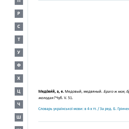
П
Р
С
Т
У
Ф
Х
Ц
Медо́ви́й, а, е.
Медовый, медвяный.
Браго ж моя, б
молодая?
Чуб. V. 51.
Ч
Словарь української мови: в 4-х тт. / За ред. Б. Грін
Ш