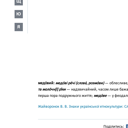
Щ
Ю
Я
медо́вий:
медо́ві ре́чі (слова́, роз­мо́ви)
— облесливе,
та моло́чн[ї] рі́ки
— надзвичай­ний, часом лише бажа
перша пора подружнього життя;
медо́ве
— у феодаль
Жайворонок В. В. Знаки української етнокультури: С
Поділитись: