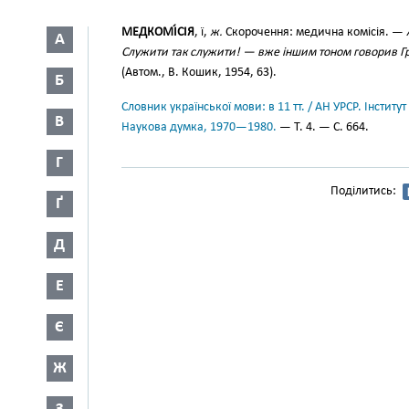
МЕДКОМІ́СІЯ
, ї,
ж.
Скорочення: медична комісія. —
А
Служити так служити! — вже іншим тоном говорив Гр
(Автом., В. Кошик, 1954, 63).
Б
Словник української мови: в 11 тт. / АН УРСР. Інститут
В
Наукова думка, 1970—1980.
— Т. 4. — С. 664.
Г
Поділитись:
Ґ
Д
Е
Є
Ж