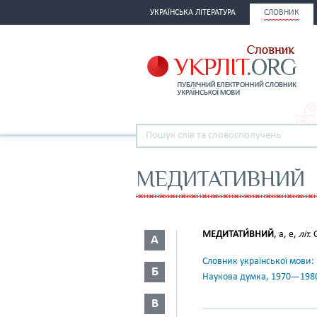
УКРАЇНСЬКА ЛІТЕРАТУРА
СЛОВНИК
МЕДИТАТИВНИЙ
МЕДИТАТИ́ВНИЙ
, а, е,
літ.
С
А
Словник української мови: в 
Б
Наукова думка, 1970—198
В