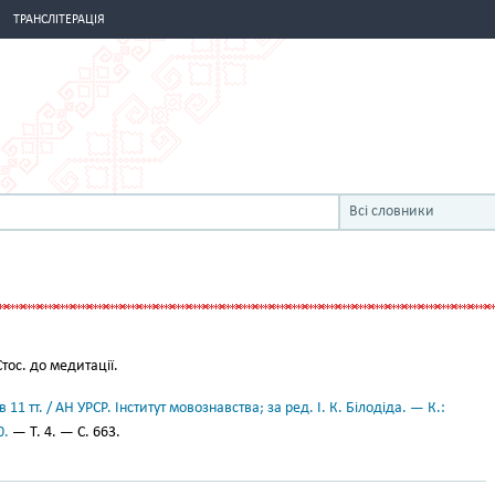
ТРАНСЛІТЕРАЦІЯ
Всі словники
тос. до медитації.
11 тт. / АН УРСР. Інститут мовознавства; за ред. І. К. Білодіда. — К.:
0.
— Т. 4. — С. 663.