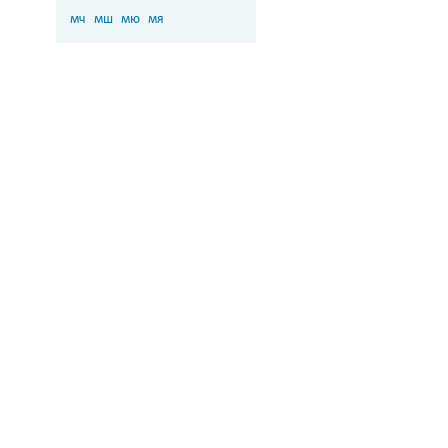
мч
мш
мю
мя