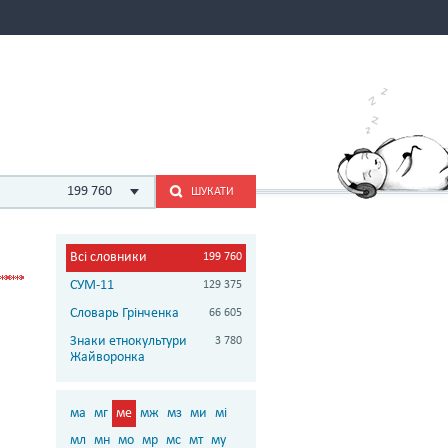
199 760
ШУКАТИ
Всі словники
199 760
СУМ-11
129 375
Словарь Грінченка
66 605
Знаки етнокультури
3 780
Жайворонка
ма
мг
ме
мж
мз
ми
мі
мл
мн
мо
мр
мс
мт
му