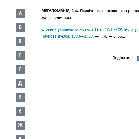
МЕГАЛОМА́НІЯ
, ї,
ж.
Психічне захворювання, при я
А
манія величності.
Б
Словник української мови: в 11 тт. / АН УРСР. Інститут
Наукова думка, 1970—1980.
— Т. 4. — С. 661.
В
Г
Поділитись:
Ґ
Д
Е
Є
Ж