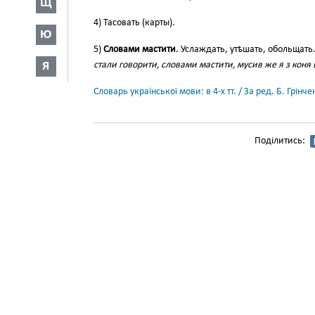
Щ
4) Тасовать (карты).
Ю
5)
Словами мастити
. Услаждать, утѣшать, обольщать
Я
стали говорити, словами мастити, мусив же я з коня в
Словарь української мови: в 4-х тт. / За ред. Б. Грін
Поділитись: