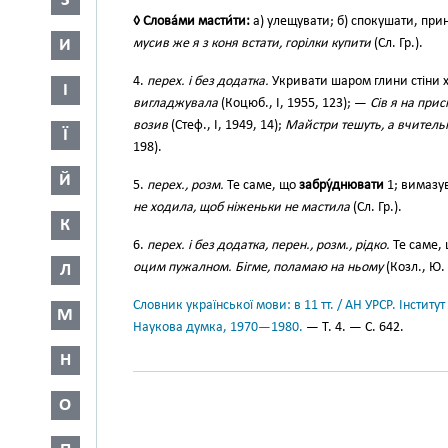
З
◊ Слова́ми масти́ти:
а) улещувати; б) спокушати, пр
И
мусив же я з коня встати, горілки купити
(Сл. Гр.).
4.
перех. і без додатка.
Укривати шаром глини стіни 
І
вигладжувала
(Коцюб., І, 1955, 123); —
Сів я на при
возив
(Стеф., І, 1949, 14);
Майстри тешуть, а вчительк
Ї
198).
Й
5.
перех., розм.
Те саме, що
забру́днювати
1; вимазув
не ходила, щоб ніженьки не мастила
(Сл. Гр.).
К
6.
перех. і без додатка, перен., розм., рідко.
Те саме,
оцим пужалном. Бігме, поламаю на ньому
(Козл., Ю. 
Л
Словник української мови: в 11 тт. / АН УРСР. Інститут
М
Наукова думка, 1970—1980.
— Т. 4. — С. 642.
Н
О