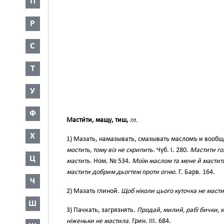
П
Р
С
Т
У
Ф
Масти́ти, мащу, тиш,
гл.
Х
1) Мазать, намазывать, смазывать масломъ и вооб
мостить, тому віз не скрипить.
Чуб. І. 280.
Мастити го
Ц
мастить.
Ном. № 534.
Моїм маслом та мене й мастить.
мастити добрим дьогтем проти огню.
Г. Барв. 164.
Ч
2) Мазать глиной.
Щоб ніколи цього куточка не мастил
Ш
3) Пачкать, загрязнять.
Продай, милий, рабі бички, к
ніженьки не мастила.
Грин. III. 684.