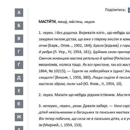
Поділитись:
А
МАСТИ́ТИ
, мащу́, ма́стиш,
недок.
Б
1.
перех. і без додатка.
Вкривати кого-, що-небудь ш
В
закурені пилом дістав, що вже з півроку висіли в ком
огню
(Барв., Опов.., 1902, 164);
Брала
[відьма]
з гор
Г
й ребра
(Л. Укр., IV, 1954, 181);
Здіймав свою припоро
Смичок живицею мастив ретельно й кріпко
(Рильськи
Ґ
механізмів, колеса тощо.
Як віл пристане, так віз маст
1864, № 10215); —
Їздити на лобогрійках я їздив! Зна
Д
скидати!
(Вишня, І, 1956, 380);
Люди сиділи й писали
мастили зброю, пили чай
(Ю. Янов., II, 1954, 10).
Е
2.
перех.
Мазати що-небудь рідким їстівним.
Мастити
Є
3.
неперех., перен., розм.
Давати хабарі. —
Нині скрі
дітей невільниками в багацьких та панських маєтках
Ж
Він тепер побачив, що сила не в панських дітях, а в у
їм
(Мирний, І, 1954, 153).