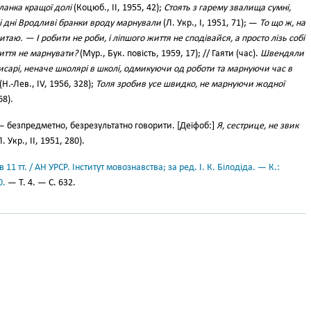
анка кращої долі
(Коцюб., II, 1955, 42);
Стоять з гарему звалища сумні,
ні дні Вродливі бранки вроду марнували
(Л. Укр., І, 1951, 71); —
То що ж, на
таю. — І робити не роби, і ліпшого життя не сподівайся, а просто лізь собі
иття не марнувати?
(Мур., Бук. повість, 1959, 17); // Гаяти (час).
Швендяли
исарі, неначе школярі в школі, одмикуючи од роботи та марнуючи час в
(Н.-Лев., IV, 1956, 328);
Толя зробив усе швидко, не марнуючи жодної
68).
 безпредметно, безрезультатно говорити. [Деїфоб:]
Я, сестрице, не звик
. Укр., II, 1951, 280).
11 тт. / АН УРСР. Інститут мовознавства; за ред. І. К. Білодіда. — К.:
0.
— Т. 4. — С. 632.