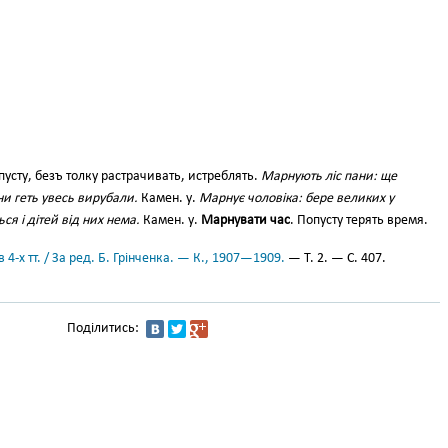
усту, безъ толку растрачивать, истреблять.
Марнують ліс пани: ще
они геть увесь вирубали.
Камен. у.
Марнує чоловіка: бере великих у
ся і дітей від них нема.
Камен. у.
Марнувати час
. Попусту терять время.
 4-х тт. / За ред. Б. Грінченка. — К., 1907—1909.
— Т. 2. — С. 407.
Поділитись: