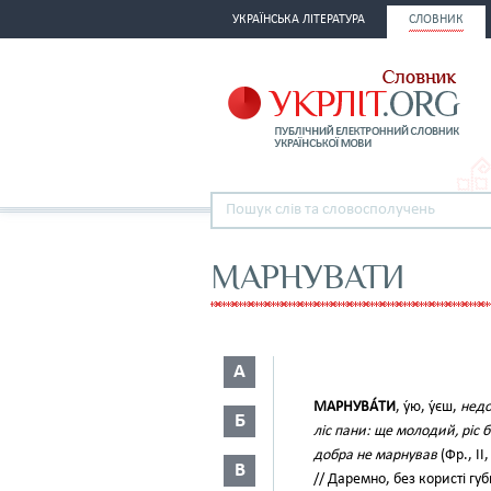
УКРАЇНСЬКА ЛІТЕРАТУРА
СЛОВНИК
МАРНУВАТИ
А
МАРНУВА́ТИ
, у́ю, у́єш,
недо
Б
ліс пани: ще молодий, ріс б
добра не марнував
(Фр., II
В
// Даремно, без користі гу