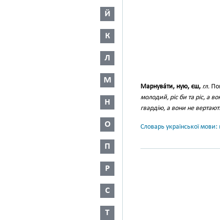
Й
К
Л
М
Марнува́ти, ную, єш,
гл.
Поп
молодий, ріс би та ріс, а в
Н
гвардію, а вони не вертають
О
Словарь української мови: в
П
Р
С
Т