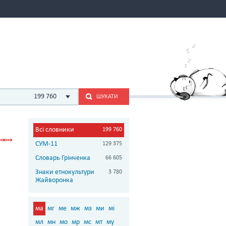
199 760
ШУКАТИ
Всі словники
199 760
СУМ-11
129 375
Словарь Грінченка
66 605
Знаки етнокультури
3 780
Жайворонка
ма
мг
ме
мж
мз
ми
мі
мл
мн
мо
мр
мс
мт
му