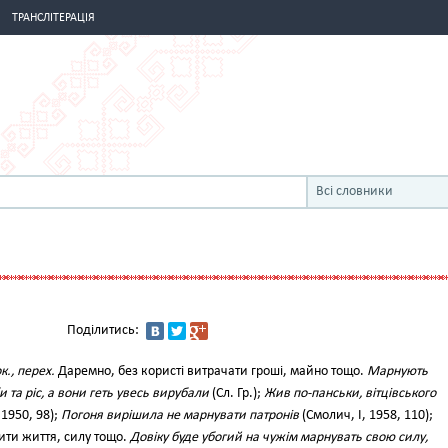
ТРАНСЛІТЕРАЦІЯ
Всі словники
Поділитись:
к., перех.
Даремно, без користі витрачати гроші, майно тощо.
Марнують
и та ріс, а вони геть увесь вирубали
(Сл. Гр.);
Жив по-панськи, вітцівського
, 1950, 98);
Погоня вирішила не марнувати патронів
(Смолич, І, 1958, 110);
бити життя, силу тощо.
Довіку буде убогий на чужім марнувать свою силу,