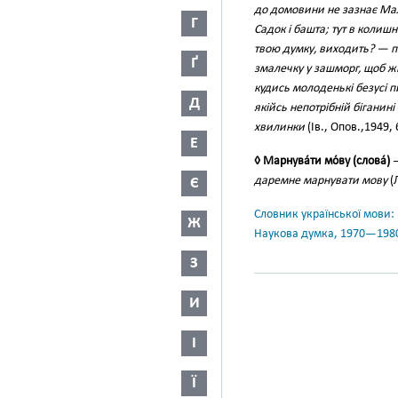
до домовини не зазнає Мал
Г
Садок і башта; тут в колиш
твою думку, виходить? — пи
Ґ
змалечку у зашморг, щоб ж
кудись молоденькі безусі п
Д
якійсь непотрібній біганині
хвилинки
(Ів., Опов.,1949, 
Е
◊ Марнува́ти мо́ву (слова́)
—
даремне марнувати мову
(Л
Є
Словник української мови: в 
Ж
Наукова думка, 1970—198
З
И
І
Ї