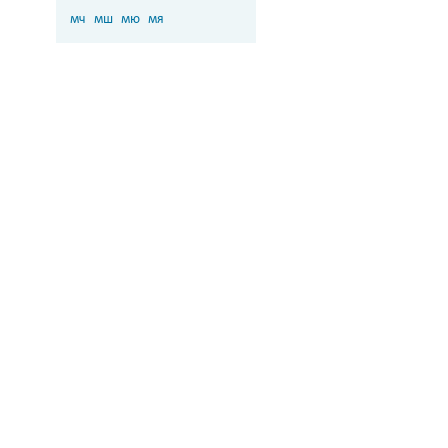
мч
мш
мю
мя