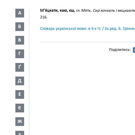
М’я́цкати, каю, єш,
гл.
Мять.
Сир кочєють і мєцкають
А
216.
Б
Словарь української мови: в 4-х тт. / За ред. Б. Грін
В
Поділитись:
Г
Ґ
Д
Е
Є
Ж