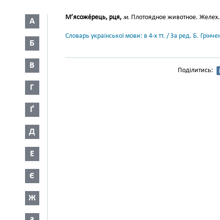
М’ясоже́рець, рця,
м.
Плотоядное животное. Желех.
А
Словарь української мови: в 4-х тт. / За ред. Б. Грін
Б
В
Поділитись:
Г
Ґ
Д
Е
Є
Ж