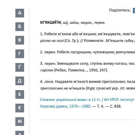
Поділитись:
А
М’ЯКШИ́ТИ
, шу́, ши́ш,
недок., перех.
Б
1. Робити м’яким або м’якшим; зм’якшувати, пом’я
В
ріллю на полі
(Сл. Гр.); // Розминати.
М’якшити губку 
2. перен. Робити лагіднішим, чутливішим; розчулюв
Г
3.
перен.
Зменшувати силу, ступінь вияву чогось; п
Ґ
горілки
(Рибак, Помилка.., 1956, 247).
Д
4.
лінгв.
Надавати м’якості вимові приголосних; пала
приголосних не м’якшать
(Курс сучасної укр. літ. мови
Е
Словник української мови: в 11 тт. / АН УРСР. Інститут
Наукова думка, 1970—1980.
— Т. 4. — С. 838.
Є
Ж