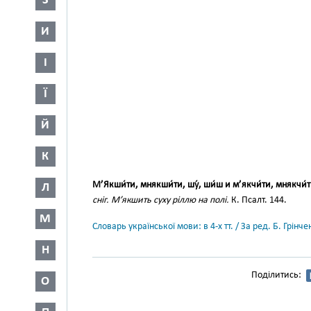
З
И
І
Ї
Й
К
М’Якши́ти, мнякши́ти, шу́, ши́ш и м’якчи́ти, мнякчи́ти
Л
сніг. М’якшить суху ріллю на полі.
К. Псалт. 144.
М
Словарь української мови: в 4-х тт. / За ред. Б. Грін
Н
Поділитись:
О