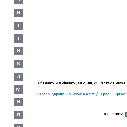
З
И
І
Ї
Й
К
Л
М’якшати
и
мня́кшати, шаю, єш,
гл.
Дѣлаться мягче
М
Словарь української мови: в 4-х тт. / За ред. Б. Грін
Н
Поділитись:
О