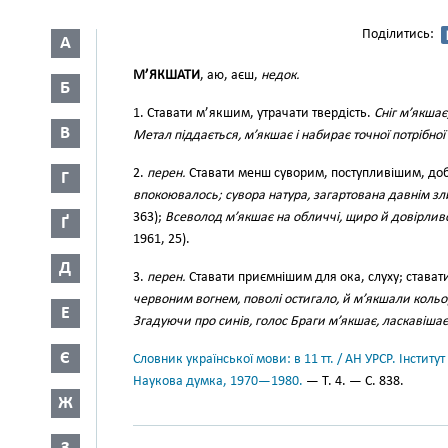
Поділитись:
А
М’ЯКШАТИ
, аю, аєш,
недок.
Б
1. Ставати м’якшим, утрачати твердість.
Сніг м’якшає,
В
Метал піддається, м’якшає і набирає точної потрібно
2.
перен.
Ставати менш суворим, поступливішим, до
Г
впокоювалось; сувора натура, загартована давнім з
363);
Всеволод м’якшає на обличчі, щиро й довірлив
Ґ
1961, 25).
Д
3.
перен.
Ставати приємнішим для ока, слуху; стават
червоним вогнем, поволі остигало, й м’якшали коль
Е
Згадуючи про синів, голос Браги м’якшає, ласкавіша
Є
Словник української мови: в 11 тт. / АН УРСР. Інститут
Наукова думка, 1970—1980.
— Т. 4. — С. 838.
Ж